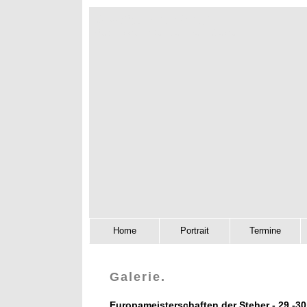
Mario Vonhof
Deutscher Meister der Steher
Home
Portrait
Termine
Galerie.
Europameisterschaften der Steher - 29.-30.